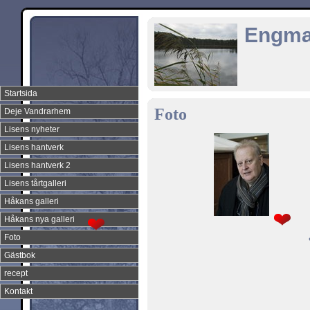
Engma
Startsida
Foto
Deje Vandrarhem
Lisens nyheter
Lisens hantverk
Lisens hantverk 2
Lisens tårtgalleri
Håkans galleri
Håkans nya galleri
Foto
Gästbok
recept
Kontakt